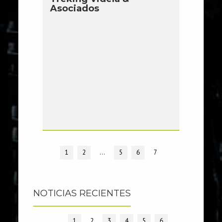
Asociados
1
2
…
5
6
7
NOTICIAS RECIENTES
1
2
3
4
5
6