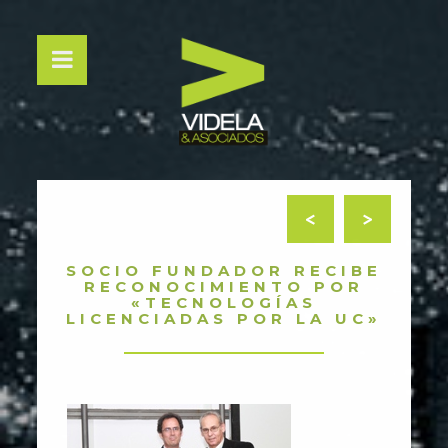
<
>
SOCIO FUNDADOR RECIBE
RECONOCIMIENTO POR
«TECNOLOGÍAS
LICENCIADAS POR LA UC»