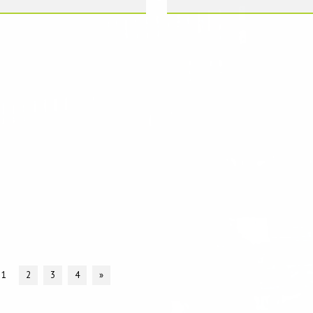
...
1
2
3
4
»