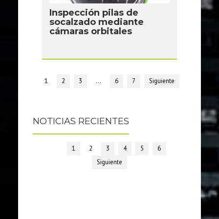
Inspección pilas de
socalzado mediante
cámaras orbitales
1
2
3
…
6
7
Siguiente
NOTICIAS RECIENTES
1
2
3
4
5
6
Siguiente