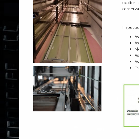
ocultos 
conservar
Inspecci
As
As
Mo
As
As
Es