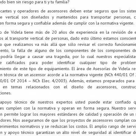
do bien sin riesgo para ti y tu familia?
icantes y operadores de ascensores deben estar seguros que los sist
rte vertical son diseñados y mantenidos para transportar personas, 
en forma segura y confiable además de cumplir con la normativa vigente.
po de Videla tiene más de 20 años de experiencia en la revisión de 
os al transporte vertical de personas, dado esto último estamos conscien
jo que realizamos va más allá que sólo revisar el correcto funcionami
iento, la falla de alguno de los componentes de los componentes d
podría llegar a causar una tragedia, por lo cual nuestros especialista
te calificados para poder identificar cualquier tipo de proble
miento de este tipo de equipamiento. El área de Asesorías de Videla rea
ón técnica de un ascensor acorde a la normativa vigente (NCh 440/01 Of
0/01 Of 2014 – NCh Elec. 4/2003). Además, estamos preparados para 
a en temas relacionados con el diseño de ascensores, construc
ciones.
apoyo técnico de nuestros expertos usted puede estar confiado 
res cumplen con la normativa y operan en forma segura. Nuestro serv
ón permite lograr los mayores estándares de calidad y operación de un 
dores. Nos aseguramos de que los proyectos de ascensores cumplan co
erimientos normativos y se reduzcan los costos. El amplio rango de servi
ón y apoyo técnico garantizan un alto nivel de seguridad al identificar 