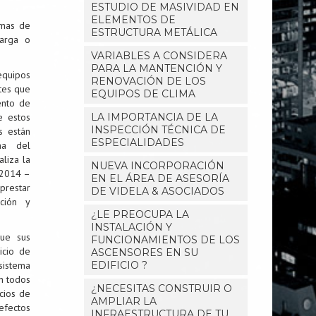
ESTUDIO DE MASIVIDAD EN
ELEMENTOS DE
emas de
ESTRUCTURA METÁLICA
carga o
VARIABLES A CONSIDERA
PARA LA MANTENCIÓN Y
equipos
RENOVACIÓN DE LOS
tes que
EQUIPOS DE CLIMA
ento de
e estos
LA IMPORTANCIA DE LA
INSPECCIÓN TÉCNICA DE
s están
ESPECIALIDADES
ma del
liza la
NUEVA INCORPORACIÓN
 2014 –
EN EL ÁREA DE ASESORÍA
prestar
DE VIDELA & ASOCIADOS
ción y
¿LE PREOCUPA LA
INSTALACIÓN Y
que sus
FUNCIONAMIENTOS DE LOS
icio de
ASCENSORES EN SU
sistema
EDIFICIO ?
n todos
¿NECESITAS CONSTRUIR O
cios de
AMPLIAR LA
defectos
INFRAESTRUCTURA DE TU