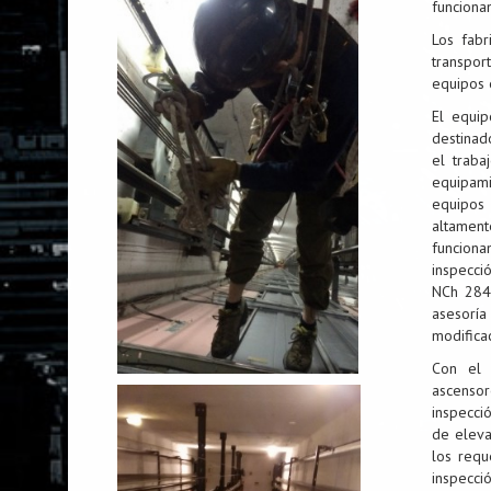
funcionan
Los fabr
transpo
equipos 
El equi
destinad
el traba
equipam
equipos 
altamen
funciona
inspecci
NCh 284
asesorí
modifica
Con el 
ascenso
inspecci
de eleva
los requ
inspecci