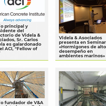
o principal y
sidente del
ctorio de Videla &
Videla & Asociados
iados, Sr. Carlos
presenta en Seminar
ela es galardonado
«Hormigones de alto
el ACI, “Fellow of
desempeño en
”
ambientes marinos»
io fundador de V&A