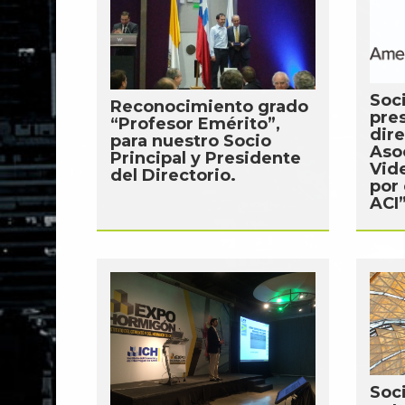
Soci
Reconocimiento grado
pre
“Profesor Emérito”,
dire
para nuestro Socio
Asoc
Principal y Presidente
Vid
del Directorio.
por 
ACI
Soc