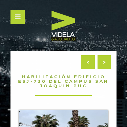
<
>
HABILITACIÓN EDIFICIO
ESJ-730 DEL CAMPUS SAN
JOAQUÍN PUC