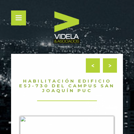
<
>
HABILITACIÓN EDIFICIO
ESJ-730 DEL CAMPUS SAN
JOAQUÍN PUC