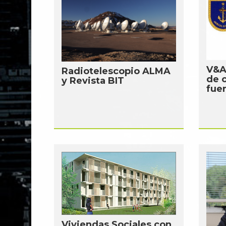
V&A 
Radiotelescopio ALMA
de 
y Revista BIT
fue
Viviendas Sociales con