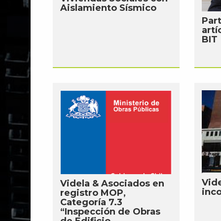
Aislamiento Sísmico
Par
artí
BIT
Vid
Videla & Asociados en
inc
registro MOP,
Categoría 7.3
“Inspección de Obras